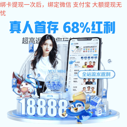
非凡娱乐
非凡娱乐车业
网站非
斯派菲勒罐车销售有限公司
您当前位置：
>
>
>
非凡娱乐
公司非凡娱乐
技术资料
粉粒
粉粒物料运输车是现代物流行业中不可或缺的一部分，主要
在建筑行业，粉粒物料运输车承担着将水泥从生产厂运送到工地
粉粒物料运输车的核心优势