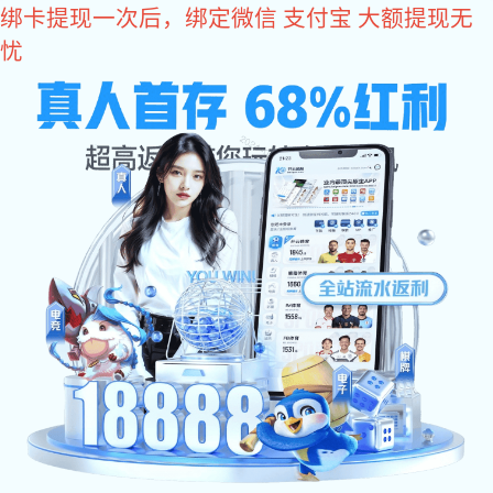
非凡娱乐
非凡娱乐车业
网站非
非凡娱乐:斯派菲勒罐车销
售有限公司
您当前位置：
>
>
>
非凡娱乐
公司非凡娱乐
行业资讯
自卸半
在物流运输和工程建设领域，自卸半挂车以其高能效、灵活
靠谱的
自卸半挂车厂家
至关重要。本文将围绕如何挑选优质厂家
为什么选择专业自卸半挂车厂家很重要？